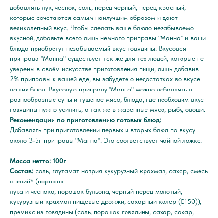
добавлять лук, чеснок, соль, перец черный, перец красный,
которые сочетаются самым наилучшим образом и дают
великолепный вкус. Чтобы сделать ваше блюдо незабываемо
вкусной, добавьте всего лишь немного приправы "Манна" и ваши
блюда приобретут незабываемый вкус говядины. Вкусовая
приправа "Манна" существует так же для тех людей, которые не
уверены в своём искусстве приготовления пищи, лишь добавив
2% приправы к вашей еде, вы забудете о недостатках во вкусе
ваших блюд. Вкусовую приправу "Манна" можно добавлять в
разнообразные супы и тушеное мясо, блюда, где необходим вкус
говядины нужно усилить, а так же в жаренные мясо, рыбу, овощи.
Рекомендации по приготовлению готовых блюд:
Добавлять при приготовлении первых и вторых блюд по вкусу
около 3-5г приправы "Манна". Это соответствует чайной ложке.
Масса нетто: 100г
Состав:
соль, глутамат натрия кукурузный крахмал, сахар, смесь
специй* (порошок
лука и чеснока, порошок бульона, черный перец молотый,
кукурузный крахмал пищевые дрожжи, сахарный колер (Е150)),
премикс из говядины (соль, порошок говядины, сахар, сахар,