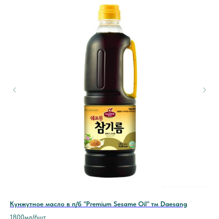
Кунжутное масло в п/б "Premium Sesame Oil" тм Daesang
Ри
1800мл/6шт
700