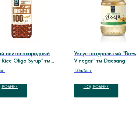
ый олигосахаридный
Уксус натуральный "Brew
"Rice Oligo Syrup" тм
Vinegar" тм Daesang
ng
0шт
1.8л/6шт
ДРОБНЕЕ
ПОДРОБНЕЕ