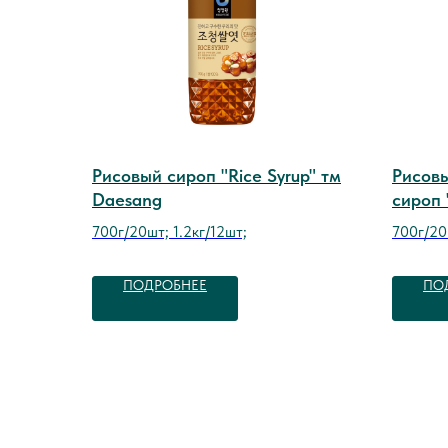
Рисовый сироп "Rice Syrup" тм
Рисов
Daesang
сироп 
Daesa
700г/20шт; 1.2кг/12шт;
700г/2
ПОДРОБНЕЕ
ПО