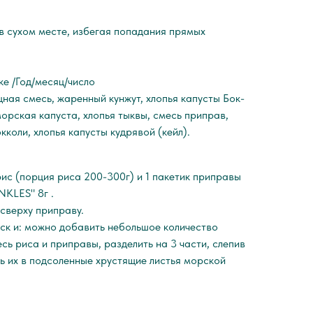
в сухом месте, избегая попадания прямых
ке /Год/месяц/число
ая смесь, жаренный кунжут, хлопья капусты Бок-
морская капуста, хлопья тыквы, смесь приправ,
кколи, хлопья капусты кудрявой (кейл).
ис (порция риса 200-300г) и 1 пакетик приправы
KLES" 8г .
сверху приправу.
уск и: можно добавить небольшое количество
сь риса и приправы, разделить на 3 части, слепив
ть их в подсоленные хрустящие листья морской