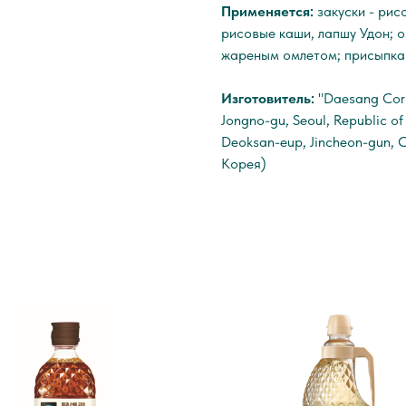
Применяется:
закуски - рис
рисовые каши, лапшу Удон; о
жареным омлетом; присыпка 
Изготовитель:
"Daesang Corp
Jongno-gu, Seoul, Republic o
Deoksan-eup, Jincheon-gun, 
Корея)