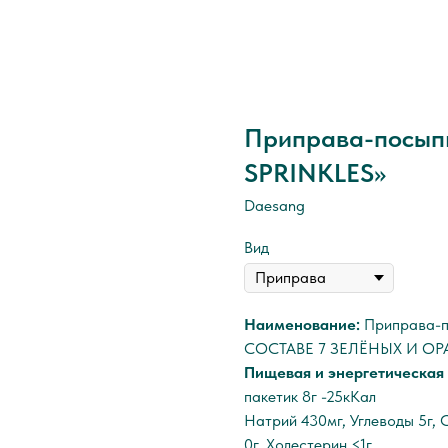
Приправа-посып
SPRINKLES»
Daesang
Вид
Наименование:
Приправа-п
СОСТАВЕ 7 ЗЕЛЁНЫХ И О
Пищевая и энергетическая 
пакетик 8г -25кКал
Натрий 430мг, Углеводы 5г, 
0г, Холестерин <1г