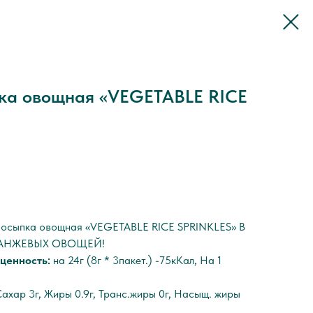
ка овощная «VEGETABLE RICE
осыпка овощная «VEGETABLE RICE SPRINKLES» В
РАНЖЕВЫХ ОВОЩЕЙ!
ценность:
на 24г (8г * 3пакет.) -75кКал, На 1
Сахар 3г, Жиры 0.9г, Транс.жиры 0г, Насыщ. жиры