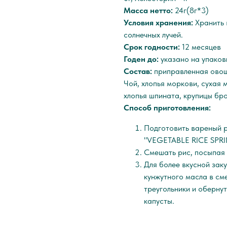
Масса нетто:
24г(8г*3)
Условия хранения:
Хранить 
солнечных лучей.
Срок годности:
12 месяцев
Годен до:
указано на упаков
Состав:
приправленная овощн
Чой, хлопья моркови, сухая 
хлопья шпината, крупицы бро
Способ приготовления:
Подготовить вареный р
"VEGETABLE RICE SPRIN
Смешать рис, посыпая 
Для более вкусной зак
кунжутного масла в сме
треугольники и оберну
капусты.