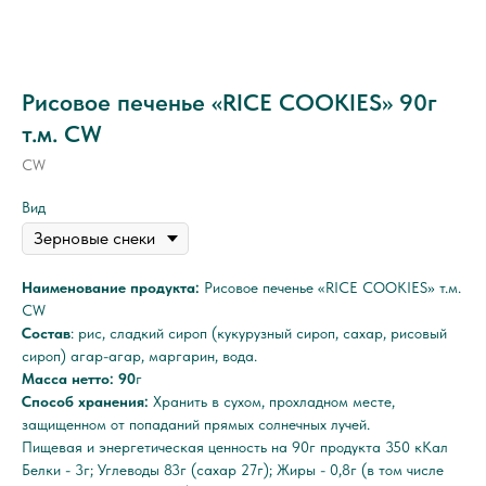
Рисовое печенье «RICE COOKIES» 90г
т.м. CW
CW
Вид
Наименование продукта:
Рисовое печенье «RICE COOKIES» т.м.
CW
Состав
: рис, сладкий сироп (кукурузный сироп, сахар, рисовый
сироп) агар-агар, маргарин, вода.
Масса нетто: 90
г
Способ хранения:
Хранить в сухом, прохладном месте,
защищенном от попаданий прямых солнечных лучей.
Пищевая и энергетическая ценность на 90г продукта 350 кКал
Белки - 3г; Углеводы 83г (сахар 27г); Жиры - 0,8г (в том числе