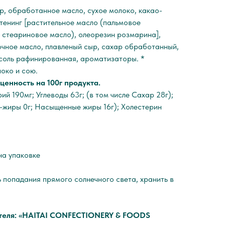
р, обработанное масло, сухое молоко, какао-
тенинг [растительное масло (пальмовое
 стеариновое масло), олеорезин розмарина],
вочное масло, плавленый сыр, сахар обработанный,
 соль рафинированная, ароматизаторы. *
око и сою.
ценность на 100г продукта.
ий 190мг; Углеводы 63г; (в том числе Сахар 28г);
с-жиры 0г; Насыщенные жиры 16г); Холестерин
на упаковке
 попадания прямого солнечного света, хранить в
ителя: «HAITAI CONFECTIONERY & FOODS