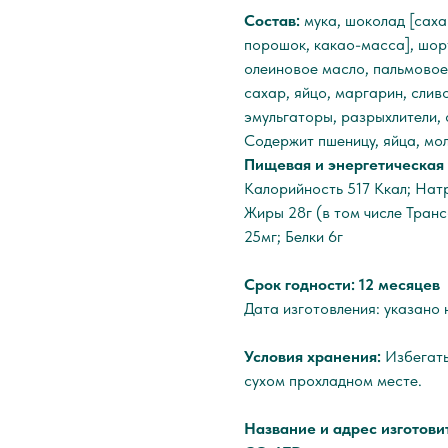
Состав:
мука, шоколад [саха
порошок, какао-масса], шор
олеиновое масло, пальмовое
сахар, яйцо, маргарин, сли
эмульгаторы, разрыхлители,
Содержит пшеницу, яйца, мол
Пищевая и энергетическая 
Калорийность 517 Ккал; Натр
Жиры 28г (в том числе Тран
25мг; Белки 6г
Срок годности: 12 месяцев
Дата изготовления: указано 
Условия хранения:
Избегать
сухом прохладном месте.
Название и адрес изготов