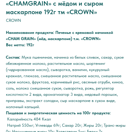
«CHAMGRAIN» с мёдом и сыром
маскарпоне 192г тм «CROWN»
CROWN
Наименование продукта: Печенье с кремовой начинкой
«CHAM GRAIN» (мёд, маскарпоне) т.м. «CROWN»
Вес нетто: 192г
Состав:
Мука пшеничная, начинка из белых сливок, сахар, сухое
обезжиренное молоко, растительное масло, шортенинг
(гидрированное масло), сыворотка, ванилин, кукурузный
крахмал, глюкоза, смешанное растительное масло, смешанное
сухое молоко, фруктоза, коричневый рис, овсяные отруби, киноа,
соль, молоко смешанное сухое, сыворотка, рожь, регулятор
кислотности 2 вида, ароматизатор 3 вида, медовый порошок,
приправы, экстракт солодки, сыр маскарпоне в сухом виде,
молочный кальций.
Пищевая и энергетическая ценность на 100г продукта:
Калорийность 484 Ккал
Натрий 550мг; Углеводы 69г; Сахар 20г; Жиры 20г; Транс-жиры
0г; Насыщенные жиры 10г; Холестерин 5мг; Белки 7г.