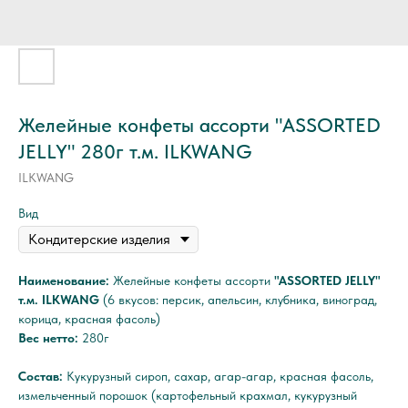
Желейные конфеты ассорти "ASSORTED
JELLY" 280г т.м. ILKWANG
ILKWANG
Вид
Наименование:
Желейные конфеты ассорти
"ASSORTED JELLY"
т.м. ILKWANG
(6 вкусов: персик, апельсин, клубника, виноград,
корица, красная фасоль)
Вес нетто:
280г
Состав:
Кукурузный сироп, сахар, агар-агар, красная фасоль,
измельченный порошок (картофельный крахмал, кукурузный