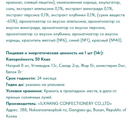
крахмал, соевый лецитин), измельченная корица, эмульгатор,
соль, экстракт апельсина 0,1%, экстракт винограда 0,1%,
экстракт персика 0,1%, экстракт клубники 0,1%, (сухих веществ
-65%), ароматизатор со вкусом апельсина, ароматизатор со
вкусом винограда, ароматизатор со вкусом персика,
ароматизатор со вкусом клубники, ароматизатор со вкусом
корицы, краситель желтый (№6), синий (№1), красный (№40).
Пищевая и энергетическая ценность на 1 шт (14г):
Калорийность 50 Ккал
Натрий 8 мг, Углеводов 13г, Сахар 2гр, Жир 0г, холестерин 0мг,
белок 0г
Срок годности:
24 месяца
Годен до:
указано на упаковке:
Условия хранения:
Хранить в прохладном месте, в дали от
прямых солнечных лучей.
Производитель:
«ILKWANG CONFECTIONERY CO.,LTD»
Адрес: 388, Noksansaneopbuk-ro, Gangseo-gu, Busan, Republic of
Korea