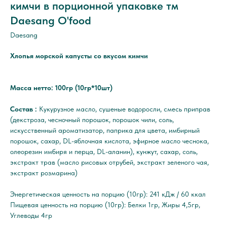
кимчи в порционной упаковке тм
Daesang O'food
Daesang
Хлопья морской капусты со вкусом кимчи
Масса нетто: 100гр (10гр*10шт)
Состав :
Кукурузное масло, сушеные водоросли, смесь приправ
(декстроза, чесночный порошок, порошок чили, соль,
искусственный ароматизатор, паприка для цвета, имбирный
порошок, сахар, DL-яблочная кислота, эфирное масло чеснока,
олеорезин имбиря и перца, DL-аланин), кунжут, сахар, соль,
экстракт трав (масло рисовых отрубей, экстракт зеленого чая,
экстракт розмарина)
Энергетическая ценность на порцию (10гр): 241 кДж / 60 ккал
Пищевая ценность на порцию (10гр): Белки 1гр, Жиры 4,5гр,
Углеводы 4гр