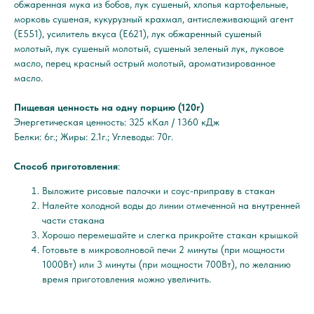
обжаренная мука из бобов, лук сушеный, хлопья картофельные,
морковь сушеная, кукурузный крахмал, антислеживающий агент
(E551), усилитель вкуса (E621), лук обжаренный сушеный
молотый, лук сушеный молотый, сушеный зеленый лук, луковое
масло, перец красный острый молотый, ароматизированное
масло.
Пищевая ценность на одну порцию (120г)
Энергетическая ценность: 325 кКал / 1360 кДж
Белки: 6г.; Жиры: 2.1г.; Углеводы: 70г.
Способ приготовления
:
Выложите рисовые палочки и соус-приправу в стакан
Налейте холодной воды до линии отмеченной на внутренней
части стакана
Хорошо перемешайте и слегка прикройте стакан крышкой
Готовьте в микроволновой печи 2 минуты (при мощности
1000Вт) или 3 минуты (при мощности 700Вт), по желанию
время приготовления можно увеличить.