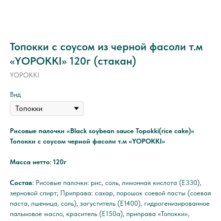
Топокки с соусом из черной фасоли т.м
«YOPOKKI» 120г (стакан)
YOPOKKI
Вид
Рисовые палочки «Black soybean sauce Topokki(rice cake)»
Топокки с соусом черной фасоли т.м «YOPOKKI»
Масса нетто
:
120г
Состав
: Рисовые палочки: рис, соль, лимонная кислота (Е330),
зерновой спирт; Приправа: сахар, порошок соевой пасты (соевая
паста, пшеница, соль), загуститель (E1400), гидрогенизированное
пальмовое масло, краситель (E150a), приправа «Топокки»,