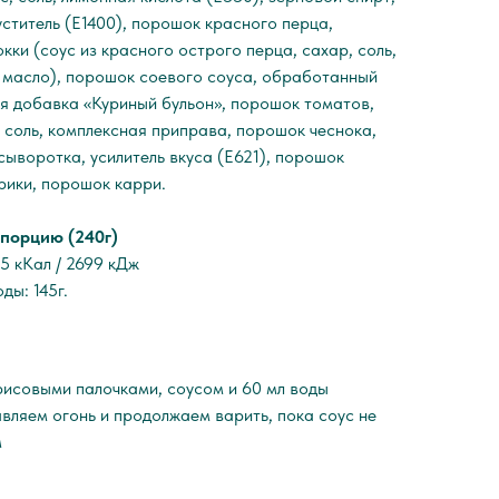
густитель (Е1400), порошок красного перца,
кки (соус из красного острого перца, сахар, соль,
е масло), порошок соевого соуса, обработанный
ая добавка «Куриный бульон», порошок томатов,
соль, комплексная приправа, порошок чеснока,
ыворотка, усилитель вкуса (Е621), порошок
рики, порошок карри.
порцию (240г)
5 кКал / 2699 кДж
оды: 145г.
исовыми палочками, соусом и 60 мл воды
авляем огонь и продолжаем варить, пока соус не
м