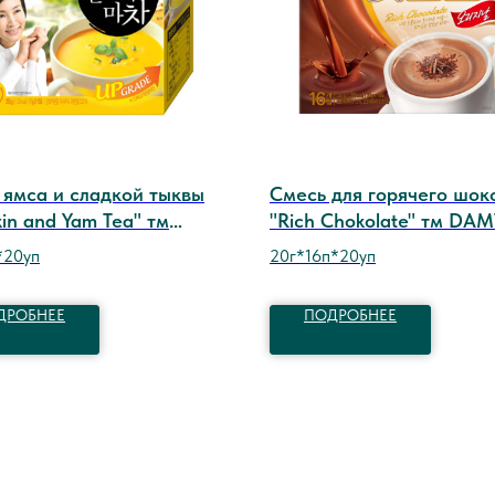
 ямса и сладкой тыквы
Смесь для горячего шок
in and Yam Tea" тм
"Rich Chokolate" тм DA
UH
*20уп
20г*16п*20уп
ДРОБНЕЕ
ПОДРОБНЕЕ