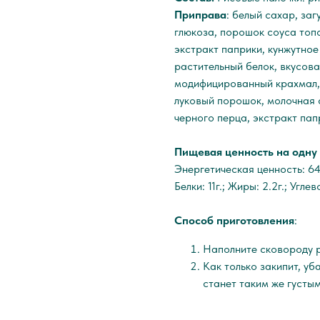
Приправа
: белый сахар, за
глюкоза, порошок соуса топо
экстракт паприки, кунжутно
растительный белок, вкусов
модифицированный крахмал, 
луковый порошок, молочная с
черного перца, экстракт пап
Пищевая ценность на одну 
Энергетическая ценность: 64
Белки: 11г.; Жиры: 2.2г.; Углев
Способ приготовления
:
Наполните сковороду р
Как только закипит, уб
станет таким же густы