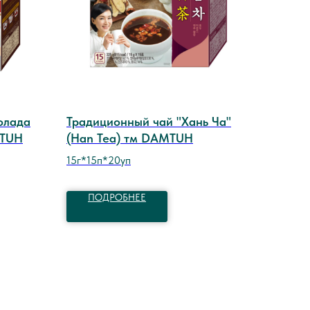
олада
Традиционный чай "Хань Ча"
MTUH
(Han Tea) тм DAMTUH
15г*15п*20уп
ПОДРОБНЕЕ