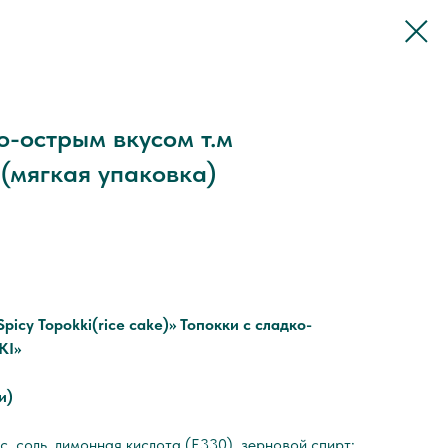
о-острым вкусом т.м
(мягкая упаковка)
picy Topokki(rice cake)» Топокки с сладко-
KI»
и)
с, соль, лимонная кислота (Е330), зерновой спирт;