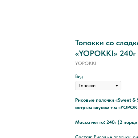
Топокки со сладк
«YOPOKKI» 240г 
YOPOKKI
Вид
Рисовые палочки «Sweet & S
острым вкусом т.м «YOPOK
Масса нетто: 240г (2 порци
Состав:
Рисовые палочки: ри