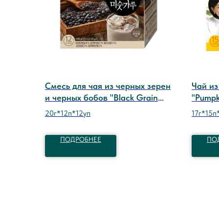
Смесь для чая из черных зерен
Чай из
и черных бобов "Black Grain
"Pumpk
Mix Powder" тм DAMTUH
DAMT
20г*12п*12уп
17г*15п
ПОДРОБНЕЕ
ПО