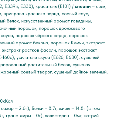
, E339ii, E330), краситель (Е101) /
специи
– соль,
ар, приправа красного перца, соевый соус,
ый белок, искусственный аромат говядины,
есночный порошок, порошок дрожжевого
 соуса, порошок чёрного перца, порошок
твенный аромат бекона, порошок Кимчи, экстракт
, экстракт ростков фасоли, порошок экстракт
-160с), усилители вкуса (Е626, Е630), сушеный
турированный растительный белок, сушеная
 жареный соевый творог, сушеный дайкон зеленый,
30кКал
 сахар – 2.6г), Белки – 8.7г, жиры – 14.8г (в том
г, транс-жиры – 0г), холестерин – 0мг, натрий –