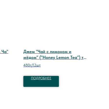
 Ча"
Джем "Чай с лимоном и
мёдом" ("Honey Lemon Tea") тм
Nokchawon
480г/12шт
ПОДРОБНЕЕ