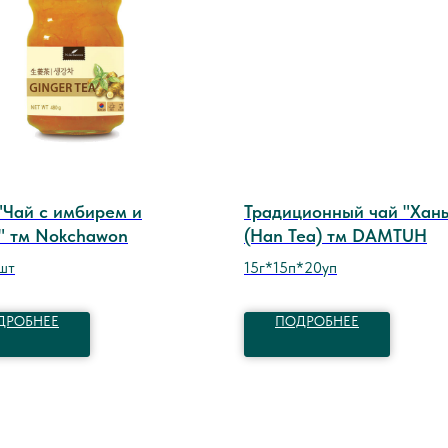
"Чай с имбирем и
Традиционный чай "Хань
" тм Nokchawon
(Han Tea) тм DAMTUH
шт
15г*15п*20уп
ДРОБНЕЕ
ПОДРОБНЕЕ