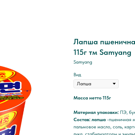
Лапша пшеничная
115г тм Samyang
Samyang
Вид
Масса нетто 115г
Материал упаковки:
ПЭ, бу
Состав: лапша
-пшеничная м
пальмовое масло, соль, карт
лука, стабилизаторы и эмульг