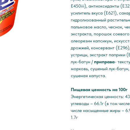
E450iii), антиоксиданты (E322
усилитель вкуса (Е621), сах
гидролизованный растительн
пальмовое масло, чеснок, ч
экстракта, порошок соевого
олеорезин капсикум, искусс
дрожжей, консервант (Е296)
устрицы, экстракт паприки (Е
лук-батун /
приправа
- текс
морковь, сушеный лук-батун,
сушеная капуста.
Пищевая ценность на 100г
Энергетическая ценность: 4
углеводы – 66.1г (в том числе
числе насыщенные жиры – 6.9
1.7г