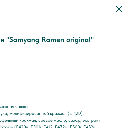
 "Samyang Ramen original"
мажная чашка
ука, модифицированный крахмал (Е1420),
офельный крахмал, соевое масло, сахар, экстракт
аторы (Е420ii, Е501i, E412, E472a, E500i, E452ii,