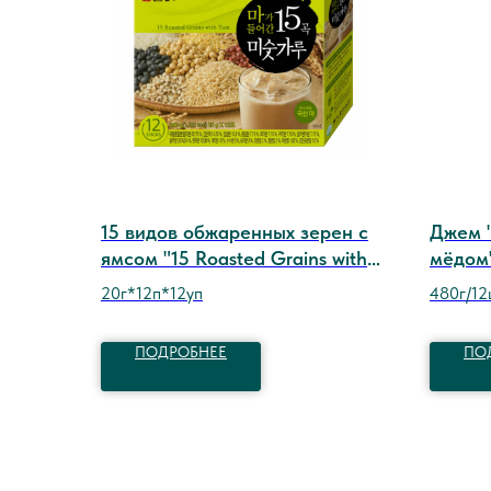
15 видов обжаренных зерен с
Джем 
ямсом "15 Roasted Grains with
мёдом
Yam" тм DAMTUH
20г*12п*12уп
480г/12
ПОДРОБНЕЕ
ПО