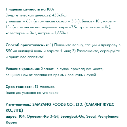
Пищевая ценность на 100г
Энергетическая ценность: 433кКал
углеводы – 65г (в том числе сахар – 3.3г), Белки - 10г, жиры –
15г (в том числе насыщенные жиры –7.5г, транс-жиры – 0г),
холестерин – 0мг, натрий – 1,650мг
Способ приготовления:
1) Положите лапшу, специи и приправу в
550мл кипящей воды и варите 4 мин; 2) Размешайте, сервируйте
и приятного аппетита!
Условия хранения:
Хранить в сухом прохладном месте,
защищенном от попадания прямых солнечных лучей
Срок годности: 12 месяцев.
Годен до: указано на упаковке
Изготовитель: SAMYANG FOODS CO., LTD. (САМЯНГ ФУДС
КО., ЛТД)
адрес: 104, Opaesan-Ro 3-Gil, Seongbuk-Gu, Seoul, Республика
Корея