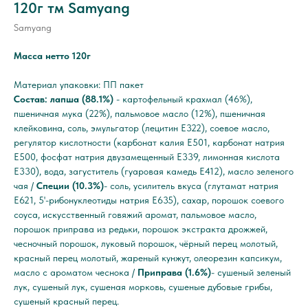
120г тм Samyang
Samyang
Масса нетто 120г
Материал упаковки: ПП пакет
Состав: лапша (88.1%)
- картофельный крахмал (46%),
пшеничная мука (22%), пальмовое масло (12%), пшеничная
клейковина, соль, эмульгатор (лецитин E322), соевое масло,
регулятор кислотности (карбонат калия Е501, карбонат натрия
Е500, фосфат натрия двузамещенный Е339, лимонная кислота
Е330), вода, загуститель (гуаровая камедь E412), масло зеленого
чая /
Специи (10.3%)
- соль, усилитель вкуса (глутамат натрия
E621, 5'-рибонуклеотиды натрия Е635), сахар, порошок соевого
соуса, искусственный говяжий аромат, пальмовое масло,
порошок приправа из редьки, порошок экстракта дрожжей,
чесночный порошок, луковый порошок, чёрный перец молотый,
красный перец молотый, жареный кунжут, олеорезин капсикум,
масло с ароматом чеснока /
Приправа (1.6%)
- сушеный зеленый
лук, сушеный лук, сушеная морковь, сушеные дубовые грибы,
сушеный красный перец.