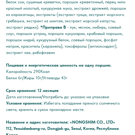
белок сои, сушеные креветки, порошок креветочный, перец чили
красный молотый, кукурузная мука, экстракт дрожжей, порошок
из каракатицы, экстракты (экстракт тунца, экстракт морского
гребешка, экстракт из минтая, экстракт морской капусты,
экстракт редьки).
*Приправа В
- лук, чеснок, имбирь, соевый
соус, порошок устриц, порошок кукумарии, крабовый порошок,
порошок мидий, кукурузный белок, соевый порошок, фосфат
натрия, краситель (карамель), токоферолы (антиоксидант),
экстракт чая, рибофлавин
Пищевая и энергетическая ценность на одну порцию.
Калорийность 290Ккал
Белки 6г/Жиры 10г/Углеводы 43г
Срок хранения: 12 месяцев
Дата изготовления/Употребить до: указано на упаковке
Условия хранения:
Избегать попадания прямого солнечного
света, хранить в сухом прохладном месте.
Название и адрес изготовителя: «NONGSHIM CO., LTD»
112, Yeouidaebang-ro, Dongjak-gu, Seoul, Korea, Республика
Корея