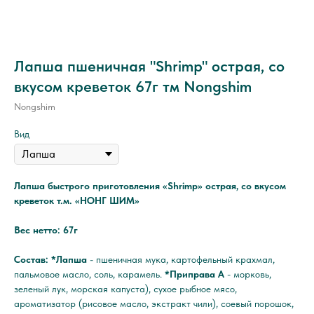
Лапша пшеничная "Shrimp" острая, со
вкусом креветок 67г тм Nongshim
Nongshim
Вид
Лапша быстрого приготовления «Shrimp» острая, со вкусом
креветок т.м. «НОНГ ШИМ»
Вес нетто: 67г
Состав: *Лапша
- пшеничная мука, картофельный крахмал,
пальмовое масло, соль, карамель.
*Приправа А
- морковь,
зеленый лук, морская капуста), сухое рыбное мясо,
ароматизатор (рисовое масло, экстракт чили), соевый порошок,