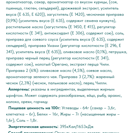
ароматизатор, сахар, ароматизатор со вкусом курицы, (соя,
пшеница, глютен, сельдерей), дрожжевой экстракт, усилитель
вкуса (Е 635, Е 620)), загуститель (Е 1420), чесночная приправа
(0,9%) (усилитель вкуса (Е 635), содержит семена кунжута),
растительное масло (загуститель (Е 1450, Е 415), регулятор
кислотности (Е 341), антиоксидант (Е 306), содержит сою), соль,
приправа для соевого соуса (усилитель вкуса (Е 635), содержит
сельдерей), приправа Умами (регулятор кислотности (Е 296, Е
341), усилитель вкуса (Е 635)), оливковое масло (0,1%), петрушка,
приправа черный перец (регулятор кислотности (Е 341),
содержит сою), молотый Орегано, экстракт перца Чили.
Приправа 2 (6%): оливковое масло (4,5%), соевое масло,
ароматизатор зеленого чая. Приправа 3 (2,7%): жаренный
чеснок (2,3%) (чеснок, пальмовое масло), перец Чилли.
Аллергены:
указаны в ингредиентах, выделенных жирным
шрифтом. Может содержать ракообразных, яйцо, рыбу, арахис,
молоко, орехи, горчицу.
Пищевая ценность на 100г:
Углеводы - 64г (сахар – 3,6г,
клетчатка – 6г), Белки – 16г, Жиры – 7г (насыщенные жиры –
1,6г), Соль – 1,8г.
Энергетическая ценность:
395кКал/1653кДж
Способ приготовления:
Открыть крышку, достать пакетики,