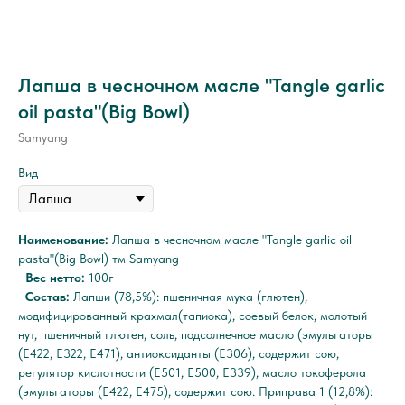
Лапша в чесночном масле "Tangle garlic
oil pasta"(Big Bowl)
Samyang
Вид
Наименование:
Лапша в чесночном масле "Tangle garlic oil
pasta"(Big Bowl) тм Samyang
Вес нетто:
100г
Состав:
Лапши (78,5%): пшеничная мука (глютен),
модифицированный крахмал(тапиока), соевый белок, молотый
нут, пшеничный глютен, соль, подсолнечное масло (эмульгаторы
(Е422, Е322, Е471), антиоксиданты (Е306), содержит сою,
регулятор кислотности (Е501, Е500, Е339), масло токоферола
(эмульгаторы (Е422, Е475), содержит сою. Приправа 1 (12,8%):