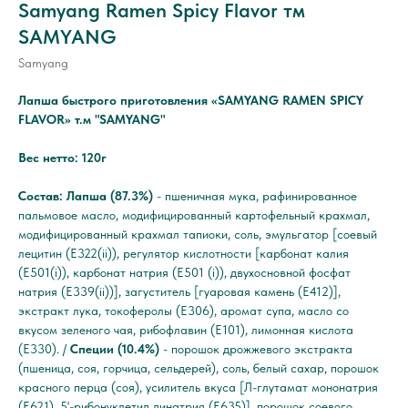
Samyang Ramen Spicy Flavor тм
SAMYANG
Samyang
Лапша быстрого приготовления «SAMYANG RAMEN SPICY
FLAVOR» т.м "SAMYANG"
Вес нетто: 120г
Состав:
Лапша (87.3%)
- пшеничная мука, рафинированное
пальмовое масло, модифицированный картофельный крахмал,
модифицированный крахмал тапиоки, соль, эмульгатор [соевый
лецитин (E322(ii)), регулятор кислотности [карбонат калия
(E501(i)), карбонат натрия (E501 (i)), двухосновной фосфат
натрия (E339(ii))], загуститель [гуаровая камень (E412)],
экстракт лука, токоферолы (E306), аромат супа, масло со
вкусом зеленого чая, рибофлавин (E101), лимонная кислота
(E330). /
Специи (10.4%)
- порошок дрожжевого экстракта
(пшеница, соя, горчица, сельдерей), соль, белый сахар, порошок
красного перца (соя), усилитель вкуса [Л-глутамат мононатрия
(E621), 5'-рибонуклетид динатрия (E635)], порошок соевого