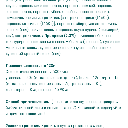
соуса, порошок зеленого перца, порошок дрожжей, порошок
черного перца, порошок дубовых грибов, порошок чеснока,
немолочные сливки, краситель [экстракт паприка (E160c),
порошок карамель (E150c)], порошок имбиря, масло со вкусом
чеснока(соя), искусственный порошок вкуса курицы (сельдерей,
соя), экстракт чили. /
Приправа (2.3%)
- сушенная бок-чой,
текстурированные хлопья с соевым белком (пшеница), сушенные
морковные хлопья, сушенные хлопья капуста, гриб шиитаке,
сушенный красный перец (соя).
Пищевая ценность на 120г
Энергетическая ценность: 500кКал
углеводы – 80г (в том числе сахар – 4г), Белки - 12г, жиры – 15г
(в том числе насыщенные жиры –7г, транс-жиры – 0г),
холестерин – 0мг, натрий – 1,990мг
Способ приготовления:
1) Положите лапшу, специи и приправу в
550мл кипящей воды и варите 4 мин; 2) Размешайте, сервируйте
и приятного аппетита!
Условия хранения:
Хранить в сухом прохладном месте,