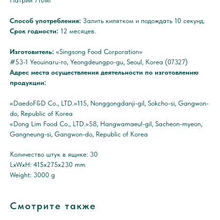
Натрий 710мг
Способ употребления:
Залить кипятком и подождать 10 секунд.
Срок годности:
12 месяцев.
Изготовитель:
«Singsong Food Corporation»
#53-1 Yeouinaru-ro, Yeongdeungpo-gu, Seoul, Korea (07327)
Адрес места осуществления деятельности по изготовлению
продукции:
«DaedoF&D Co., LTD.»115, Nonggongdanji-gil, Sokcho-si, Gangwon-
do, Republic of Korea
«Dong Lim Food Co., LTD.»58, Hangwamaeul-gil, Sacheon-myeon,
Gangneung-si, Gangwon-do, Republic of Korea
Количество штук в ящике: 30
LxWxH: 415x275x230 mm
Weight: 3000 g
Смотрите также