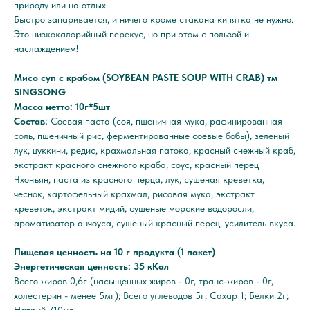
природу или на отдых.
Быстро запаривается, и ничего кроме стакана кипятка не нужно.
Это низкокалорийный перекус, но при этом с пользой и
наслаждением!
Мисо суп с крабом (SOYBEAN PASTE SOUP WITH CRAB) тм
SINGSONG
Масса нетто: 10г*5шт
Состав:
Соевая паста (соя, пшеничная мука, рафинированная
соль, пшеничный рис, ферментированные соевые бобы), зеленый
лук, цуккини, редис, крахмальная патока, красный снежный краб,
экстракт красного снежного краба, соус, красный перец
Чхонъян, паста из красного перца, лук, сушеная креветка,
чеснок, картофельный крахмал, рисовая мука, экстракт
креветок, экстракт мидий, сушеные морские водоросли,
ароматизатор анчоуса, сушеный красный перец, усилитель вкуса.
Пищевая ценность на 10 г продукта (1 пакет)
Энергетическая ценность: 35 кКал
Всего жиров 0,6г (насыщенных жиров - 0г, транс-жиров - 0г,
холестерин - менее 5мг); Всего углеводов 5г; Сахар 1; Белки 2г;