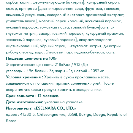
сорбат калия, ферментирующие бактерии], кукурузный сироп,
сахар, приправа [дистиллированная вода, фруктоза, глюкоза,
лимонный уксус, соль, солодовый экстракт, дрожжевой экстракт,
усилитель вкуса], молотый перец красный, чесночный порошок,
луковый порошок, томатная паста, говяжий бульон[соль, L-
глутамат натрия, сахар, говяжий порошок, кукурузный крахмал,
чесночный порошок, луковый порошок], дикрахмаладипат
ацетилированный, чёрный перец, L-глутамат натрия, динатрий
рибонуклеотид, вада, Этиловый парагидроксибензоат, соль.
Пищевая ценность на 100г
Энергетическая ценность: 218кКал / 913кДж
углеводы - 49г, Белки - 3г, жиры - 1г, натрий - 1092мг
Условия хранения :
Хранить в сухом прохладном месте,
защищенном от попадания прямых солнечных лучей. После
вскрытия упаковки продукт хранить в холодильнике.
Срок годности : 12 месяцев.
Дата изготовления:
указано на упаковке.
Изготовитель: «ESELNARA CO., LTD.»
адрес : 41580 5, Chilseongnamro, 35Gil, Buk-gu, Daegu, Republic of
Korea