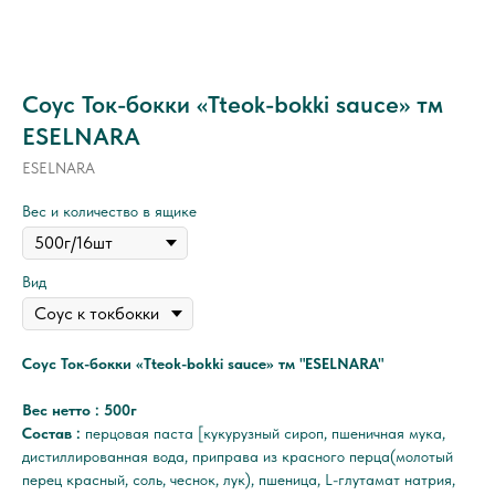
Соус Ток-бокки «Tteok-bokki sauce» тм
ESELNARA
ESELNARA
Вес и количество в ящике
Вид
Соус Ток-бокки «Tteok-bokki sauce» тм "ESELNARA"
Вес нетто : 500г
Состав :
перцовая паста [кукурузный сироп, пшеничная мука,
дистиллированная вода, приправа из красного перца(молотый
перец красный, соль, чеснок, лук), пшеница, L-глутамат натрия,