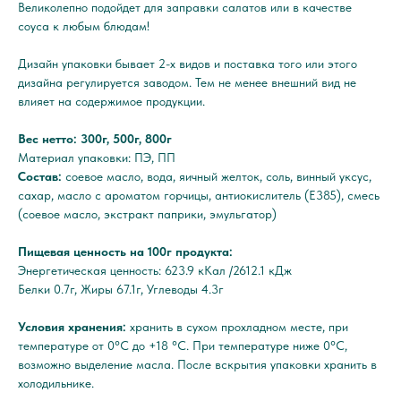
Великолепно подойдет для заправки салатов или в качестве
соуса к любым блюдам!
Дизайн упаковки бывает 2-х видов и поставка того или этого
дизайна регулируется заводом. Тем не менее внешний вид не
влияет на содержимое продукции.
Вес нетто: 300г, 500г, 800г
Материал упаковки: ПЭ, ПП
Состав:
соевое масло, вода, яичный желток, соль, винный уксус,
сахар, масло с ароматом горчицы, антиокислитель (Е385), смесь
(соевое масло, экстракт паприки, эмульгатор)
Пищевая ценность на 100г продукта:
Энергетическая ценность: 623.9 кКал /2612.1 кДж
Белки 0.7г, Жиры 67.1г, Углеводы 4.3г
Условия хранения:
хранить в сухом прохладном месте, при
температуре от 0°C до +18 °C. При температуре ниже 0°C,
возможно выделение масла. После вскрытия упаковки хранить в
холодильнике.