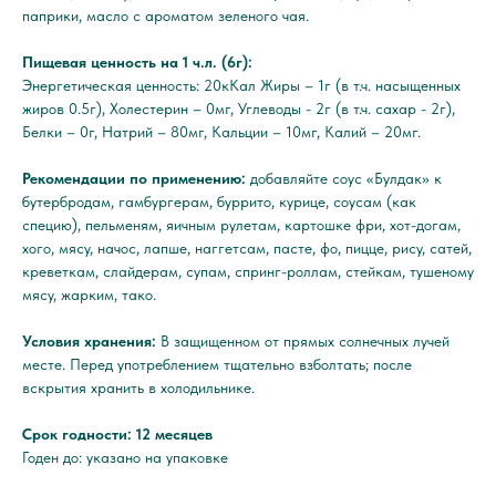
паприки, масло с ароматом зеленого чая.
Пищевая ценность на 1 ч.л. (6г):
Энергетическая ценность: 20кКал Жиры – 1г (в т.ч. насыщенных
жиров 0.5г), Холестерин – 0мг, Углеводы - 2г (в т.ч. сахар - 2г),
Белки – 0г, Натрий – 80мг, Кальции – 10мг, Калий – 20мг.
Рекомендации по применению:
добавляйте соус «Булдак» к
бутербродам, гамбургерам, буррито, курице, соусам (как
специю), пельменям, яичным рулетам, картошке фри, хот-догам,
хого, мясу, начос, лапше, наггетсам, пасте, фо, пицце, рису, сатей,
креветкам, слайдерам, супам, спринг-роллам, стейкам, тушеному
мясу, жарким, тако.
Условия хранения:
В защищенном от прямых солнечных лучей
месте. Перед употреблением тщательно взболтать; после
вскрытия хранить в холодильнике.
Срок годности: 12 месяцев
Годен до: указано на упаковке