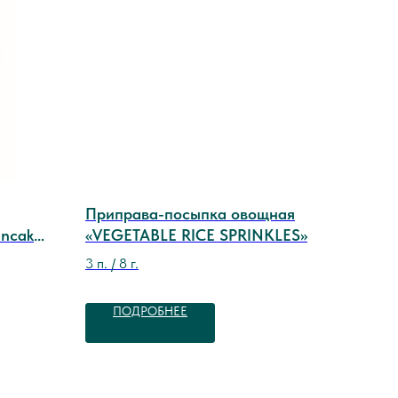
Приправа-посыпка овощная
ancake
«VEGETABLE RICE SPRINKLES»
кая) тм
3 п. / 8 г.
ПОДРОБНЕЕ