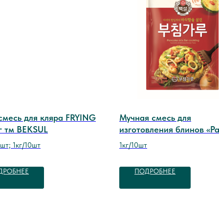
смесь для кляра FRYING
Мучная смесь для
г тм BEKSUL
изготовления блинов «P
mix for cooking» (не слад
шт; 1кг/10шт
1кг/10шт
Beksul
ДРОБНЕЕ
ПОДРОБНЕЕ