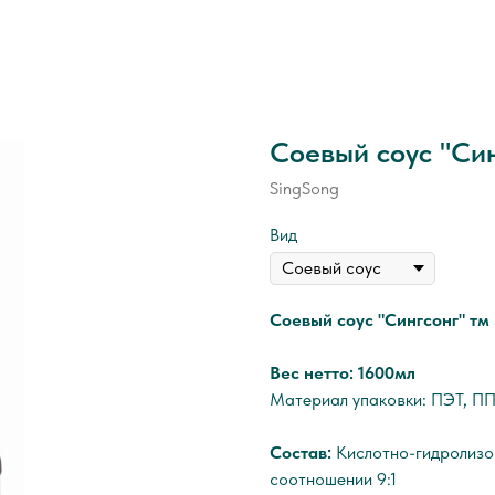
Соевый соус "Син
SingSong
Вид
Соевый соус "Сингсонг" тм
Вес нетто: 1600мл
Материал упаковки: ПЭТ, П
Состав:
Кислотно-гидролизов
соотношении 9:1