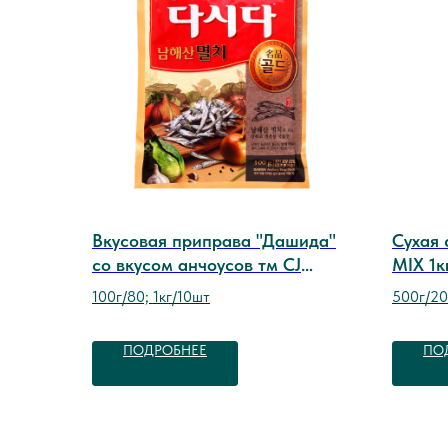
Вкусовая приправа "Дашида"
Сухая 
со вкусом анчоусов тм CJ
MIX 1к
Cheiljedang
100г/80; 1кг/10шт
500г/20
ПОДРОБНЕЕ
ПО