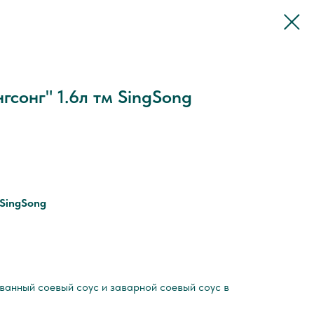
гсонг" 1.6л тм SingSong
 SingSong
П
анный соевый соус и заварной соевый соус в