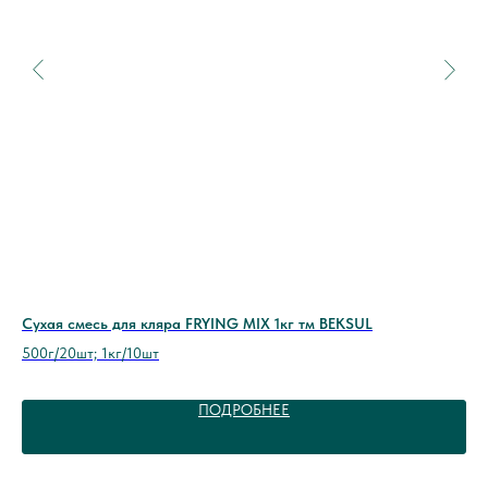
Сухая смесь для кляра FRYING MIX 1кг тм BEKSUL
Пр
«S
500г/20шт; 1кг/10шт
3 п.
ПОДРОБНЕЕ