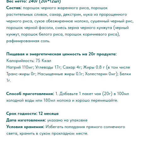
Вес нетто: 240г (20г*12шт)
Состав:
порошок черного жаренного риса, порошок
растительных сливок, сахар, декстрин, мука из пророщенного
черного риса, сухое обезжиренное молоко, сушенный черный рис,
порошок черной фасоли, смесь зерна черного кунжута (черный
кунжут, порошок белого риса, порошок коричневого риса),
рафинированная соль.
Пищевая и энергетическая ценность на 20г продукта:
Калорийность: 75 Ккал
Натрий 110мг; Углеводы 17г; Сахар 4г; Жиры 0.8 г (в том числе
Транс-жиры 0г; Насыщенные жиры 0.1г; Холестерин 0мг); Белки
1г.
Способ приготовления:
1. Добавьте 1 пакет чая (20г) в 100мл
холодной воды или 180мл молока и хорошо перемешайте.
Срок годности: 12 месяца
Дата изготовления:
указано на упаковке
Условия хранения:
Избегать попадания прямого солнечного
света, хранить в сухом прохладном месте.